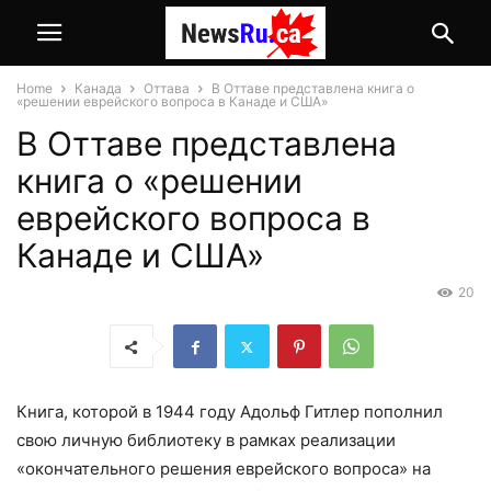
Home
Канада
Оттава
В Оттаве представлена книга о
«решении еврейского вопроса в Канаде и США»
В Оттаве представлена
книга о «решении
еврейского вопроса в
Канаде и США»
20
Книга, которой в 1944 году Адольф Гитлер пополнил
свою личную библиотеку в рамках реализации
«окончательного решения еврейского вопроса» на