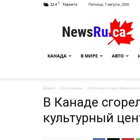
C
22.4
Пятница, 7 августа, 2026
Торонто
NewsRu.Ca
КАНАДА
В МИРЕ
АВТО
Домой
Актуальное
В Канаде сгорел Украински
В Канаде сгоре
культурный цен