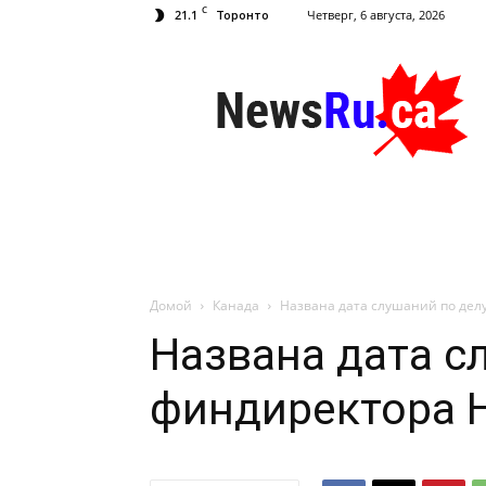
C
21.1
Четверг, 6 августа, 2026
Торонто
NewsRu.Ca
Домой
Канада
Названа дата слушаний по дел
Названа дата с
финдиректора H