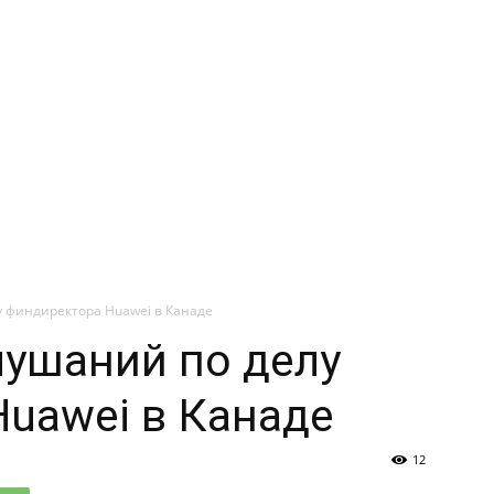
у финдиректора Huawei в Канаде
лушаний по делу
uawei в Канаде
12