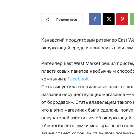
Поделиться
Канадский продуктовый ритейлер East We
окружающей среде и приносить свои сум
Ритейлер East West Market решил присты
пластиковых пакетов необычным способо
компании в
Facebook
.
Сеть выпустила специальные пакеты, кот
названия несуществующих магазинов — «
от бородавок». Стать владельцем такого п
что в этих магазинах были сделаны поку
покупателей заботиться об окружающей с
«У многих есть сумки многоразового поль
акция станет хорошим стимулом помнить о