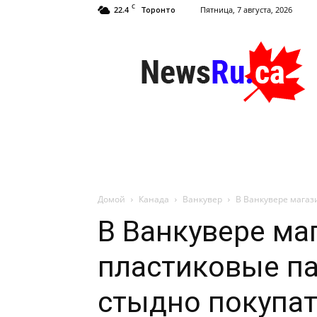
C
22.4
Пятница, 7 августа, 2026
Торонто
NewsRu.Ca
Домой
Канада
Ванкувер
В Ванкувере магаз
В Ванкувере ма
пластиковые па
стыдно покупа