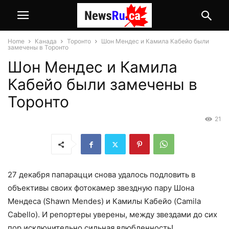
Home
Канада
Торонто
Шон Мендес и Камила Кабейо были
замечены в Торонто
Шон Мендес и Камила
Кабейо были замечены в
Торонто
21
27 декабря папарацци снова удалось подловить в
объективы своих фотокамер звездную пару Шона
Мендеса (Shawn Mendes) и Камилы Кабейо (Camila
Cabello). И репортеры уверены, между звездами до сих
пор исключительно сильная влюбленность!