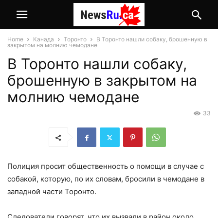
Home
Канада
Торонто
В Торонто нашли собаку, брошенную в
закрытом на молнию чемодане
В Торонто нашли собаку,
брошенную в закрытом на
молнию чемодане
33
Полиция просит общественность о помощи в случае с
собакой, которую, по их словам, бросили в чемодане в
западной части Торонто.
Следователи говорят, что их вызвали в район около