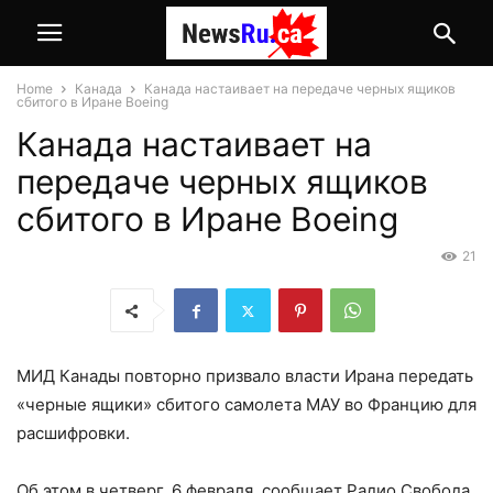
Home
Канада
Канада настаивает на передаче черных ящиков
сбитого в Иране Boeing
Канада настаивает на
передаче черных ящиков
сбитого в Иране Boeing
21
МИД Канады повторно призвало власти Ирана передать
«черные ящики» сбитого самолета МАУ во Францию для
расшифровки.
Об этом в четверг, 6 февраля, сообщает Радио Свобода