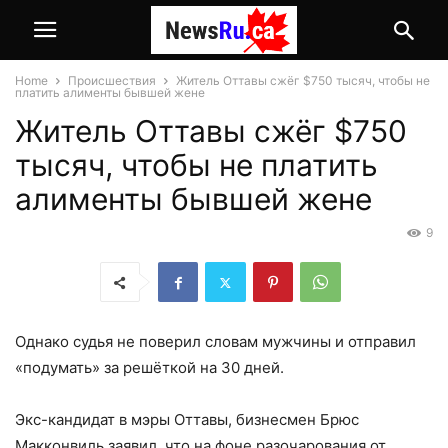
Home
Происшествия
Житель Оттавы сжёг $750 тысяч, чтобы не
платить алименты бывшей жене
Житель Оттавы сжёг $750
тысяч, чтобы не платить
алименты бывшей жене
9
Однако судья не поверил словам мужчины и отправил
«подумать» за решёткой на 30 дней.
Экс-кандидат в мэры Оттавы, бизнесмен Брюс
Макконвиль заявил, что на фоне разочарования от