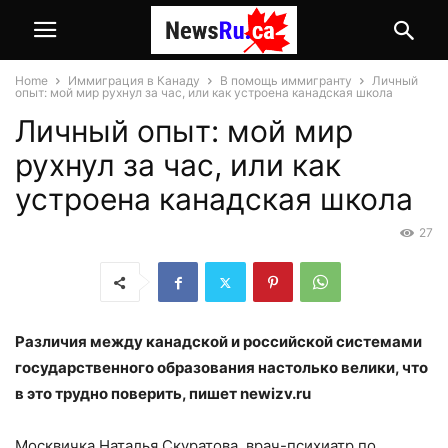
Home
Иммиграция в Канаду
В помощь иммигранту
Личный
опыт: мой мир рухнул за час, или как устроена канадская школа
Личный опыт: мой мир
рухнул за час, или как
устроена канадская школа
27
Различия между канадской и российской системами
государственного образования настолько велики, что
в это трудно поверить, пишет newizv.ru
Москвичка Наталья Скуратова, врач-психиатр по