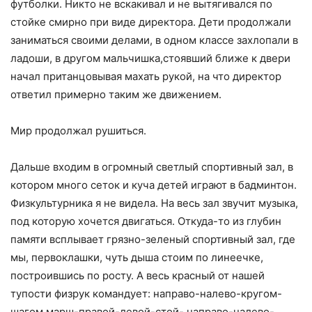
футболки. Никто не вскакивал и не вытягивался по
стойке смирно при виде директора. Дети продолжали
заниматься своими делами, в одном классе захлопали в
ладоши, в другом мальчишка,стоявший ближе к двери
начал пританцовывая махать рукой, на что директор
ответил примерно таким же движением.
Мир продолжал рушиться.
Дальше входим в огромный светлый спортивный зал, в
котором много сеток и куча детей играют в бадминтон.
Физкультурника я не видела. На весь зал звучит музыка,
под которую хочется двигаться. Откуда-то из глубин
памяти всплывает грязно-зеленый спортивный зал, где
мы, первоклашки, чуть дыша стоим по линеечке,
построившись по росту. А весь красный от нашей
тупости физрук командует: направо-налево-кругом-
шагом марш-правой-левой-стой- направо-налево-