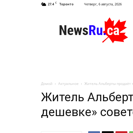
C
27.4
Четверг, 6 августа, 2026
Торонто
NewsRu.Ca
Домой
Актуальное
Житель Альберты продаёт «
Житель Альберт
дешевке» совет