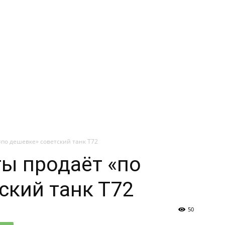
по дешевке» советский танк Т72
ы продаёт «по
ский танк Т72
50