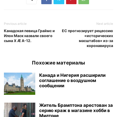
Previous article
Next article
Канадская певица Граймс и
ЕС прогнозирует рецессию
Илон Маск назвали своего
«исторических
сына X Æ A-12.
масштабов» из-за
коронавируса
Похожие материалы
Канада и Нигерия расширили
соглашение о воздушном
сообщении
Житель Брамптона арестован за
серию краж в магазине хобби в
Милтоне