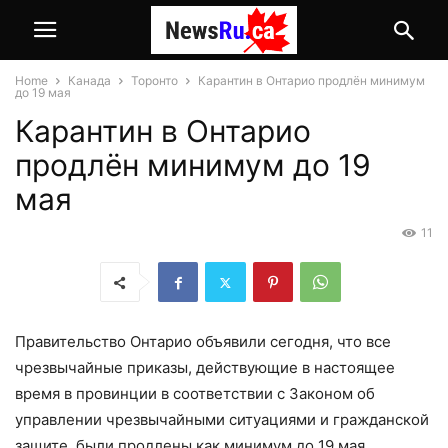
Home
Канада
Торонто
Карантин в Онтарио продлён минимум
до 19 мая
Карантин в Онтарио
продлён минимум до 19
мая
11
Правительство Онтарио объявили сегодня, что все
чрезвычайные приказы, действующие в настоящее
время в провинции в соответствии с Законом об
управлении чрезвычайными ситуациями и гражданской
защите, были продлены как минимум до 19 мая.