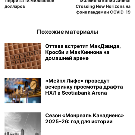
Перри за 18 миллионов
миллиона копий Animal
долларов
Crossing New Horizons на
фоне пандемии COVID-19
Похожие материалы
Оттава встретит МакДэвида,
Кросби и МакКиннона на
домашней арене
«Мейпл Лифс» проведут
вечеринку просмотра драфта
НХЛ в Scotiabank Arena
Сезон «Монреаль Канадиенс»
2025–26: год для истории