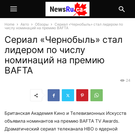
Home
Авто
Обзоры
Сериал «Чернобыль» стал лидером по
числу номинаций на премию BAFTA
Сериал «Чернобыль» стал
лидером по числу
номинаций на премию
BAFTA
24
Британская Академия Кино и Телевизионных Искусств
объявила номинантов на премию BAFTA TV Awards.
Драматический сериал телеканала HBO о ядерной