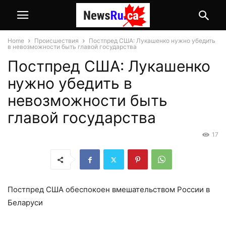
Home
Происшествия
Постпред США: Лукашенко нужно убедить
в невозможности быть главой государства
Постпред США: Лукашенко
нужно убедить в
невозможности быть
главой государства
17
Постпред США обеспокоен вмешательством России в
Белaруси