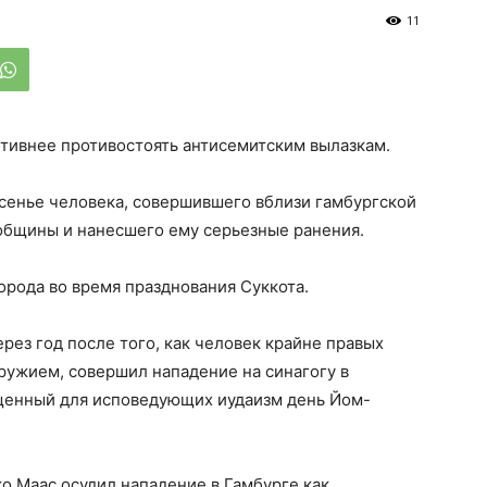
11
ктивнее противостоять антисемитским вылазкам.
сенье человека, совершившего вблизи гамбургской
 общины и нанесшего ему серьезные ранения.
орода во время празднования Суккота.
ез год после того, как человек крайне правых
ружием, совершил нападение на синагогу в
щенный для исповедующих иудаизм день Йом-
о Маас осудил нападение в Гамбурге как