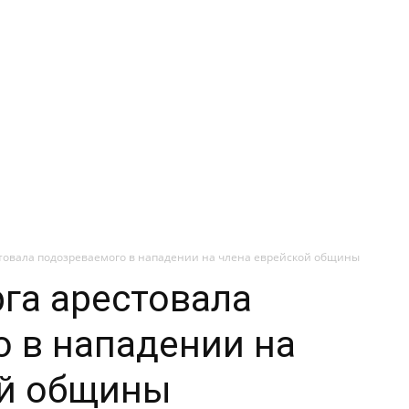
товала подозреваемого в нападении на члена еврейской общины
га арестовала
 в нападении на
ой общины