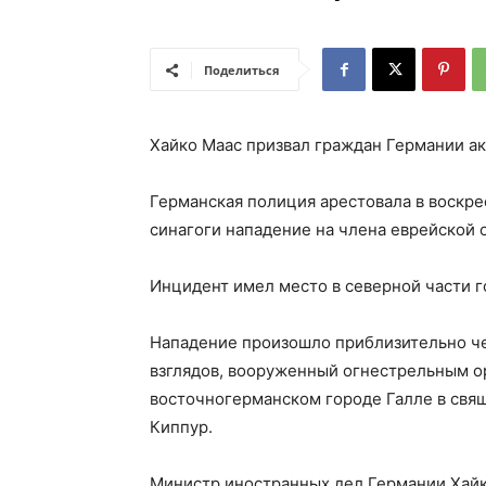
Поделиться
Хайко Маас призвал граждан Германии а
Германская полиция арестовала в воскре
синагоги нападение на члена еврейской
Инцидент имел место в северной части г
Нападение произошло приблизительно чер
взглядов, вооруженный огнестрельным о
восточногерманском городе Галле в свя
Киппур.
Министр иностранных дел Германии Хайк