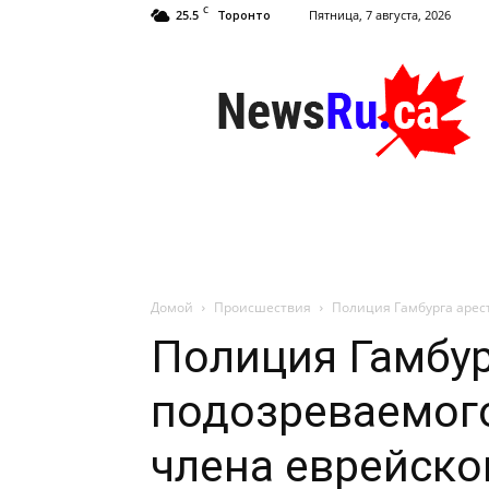
C
25.5
Пятница, 7 августа, 2026
Торонто
NewsRu.Ca
Домой
Происшествия
Полиция Гамбурга арес
Полиция Гамбур
подозреваемого
члена еврейск