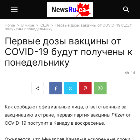
Home
В мире
США
Первые дозы вакцины от COVID-19 будут
получены к понедельнику
Первые дозы вакцины от
COVID-19 будут получены к
понедельнику
14
Как сообщают официальные лица, ответственные за
вакцинацию в стране, первая партия вакцины
Pfizer
от
COVID-19 поступит в Канаду в воскресенье.
Ожидается, что Минздрав Канады в ускоренные сроки