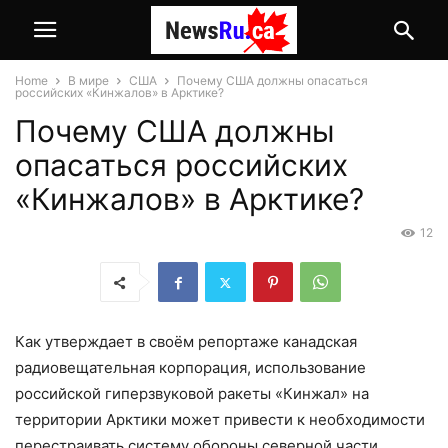
Home
В мире
США
Почему США должны опасаться
российских «Кинжалов» в Арктике?
Почему США должны
опасаться российских
«Кинжалов» в Арктике?
12
Как утверждает в своём репортаже канадская
радиовещательная корпорация, использование
российской гиперзвуковой ракеты «Кинжал» на
территории Арктики может привести к необходимости
перестраивать систему обороны северной части