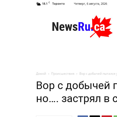
C
18.1
Четверг, 6 августа, 2026
Торонто
NewsRu.Ca
Домой
Происшествия
Вор с добычей пытался у
Вор с добычей 
но…. застрял в 