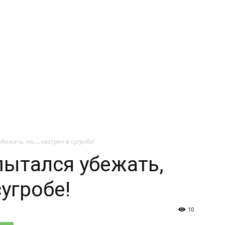
бежать, но…. застрял в сугробе!
пытался убежать,
сугробе!
10