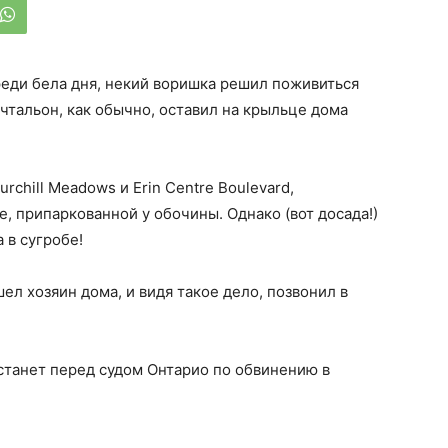
среди бела дня, некий воришка решил поживиться
тальон, как обычно, оставил на крыльце дома
rchill Meadows и Erin Centre Boulevard,
 припаркованной у обочины. Однако (вот досада!)
 в сугробе!
ел хозяин дома, и видя такое дело, позвонил в
станет перед судом Онтарио по обвинению в