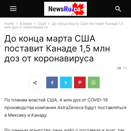
Home
В мире
США
До конца марта США поставит Канаде 1,5
млн доз от коронавируса
До конца марта США
поставит Канаде 1,5 млн
доз от коронавируса
15
По планам властей США, 4 млн доз от COVID-19
производства компании
AstraZeneca
будут поставляться
в Мексику и Канаду.
По данным агентства, речь идёт о поставках в долг, так