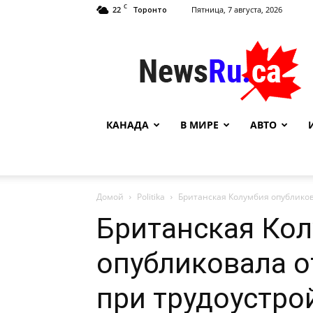
C
22
Пятница, 7 августа, 2026
Торонто
NewsRu.Ca
КАНАДА
В МИРЕ
АВТО
Домой
Politika
Британская Колумбия опубликова
Британская Ко
опубликовала о
при трудоустро