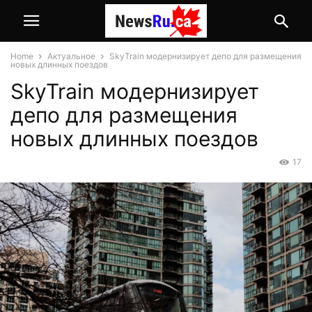
Home
Актуальное
SkyTrain модернизирует депо для размещения
новых длинных поездов
SkyTrain модернизирует
депо для размещения
новых длинных поездов
17