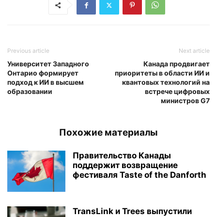
Previous article
Next article
Университет Западного
Канада продвигает
Онтарио формирует
приоритеты в области ИИ и
подход к ИИ в высшем
квантовых технологий на
образовании
встрече цифровых
министров G7
Похожие материалы
Правительство Канады
поддержит возвращение
фестиваля Taste of the Danforth
TransLink и Trees выпустили