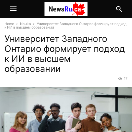
Home
Nauka
Университет Западного Онтарио формирует подход
к ИИ в высшем образовании
Университет Западного
Онтарио формирует подход
к ИИ в высшем
образовании
17