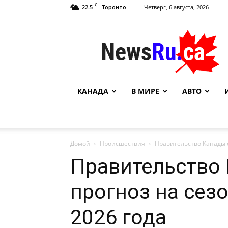
C
22.5
Четверг, 6 августа, 2026
Торонто
NewsRu.Ca
КАНАДА
В МИРЕ
АВТО
Домой
Происшествия
Правительство Канады 
Правительство
прогноз на сез
2026 года