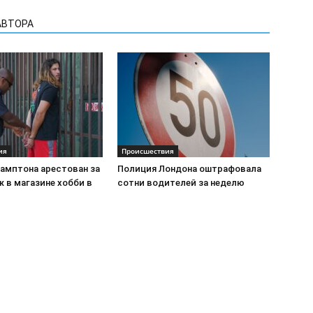
АВТОРА
ия
Происшествия
амптона арестован за
Полиция Лондона оштрафовала
 в магазине хобби в
сотни водителей за неделю
Реклама на сайте
Св