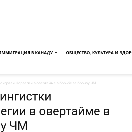
ИММИГРАЦИЯ В КАНАДУ
ОБЩЕСТВО, КУЛЬТУРА И ЗДОР
оиграли Норвегии в овертайме в борьбе за бронзу ЧМ
ингистки
егии в овертайме в
зу ЧМ