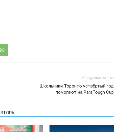
Следующая статья
Школьники Торонто четвёртый год
помогают на ParaTough Cup
АВТОРА