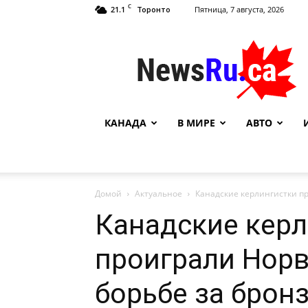
C
21.1
Пятница, 7 августа, 2026
Торонто
NewsRu.Ca
КАНАДА
В МИРЕ
АВТО
Домой
Актуальное
Канадские керлингистки пр
Канадские керл
проиграли Норв
борьбе за брон