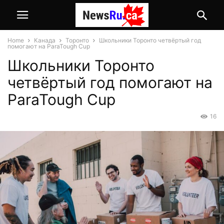
Home
Канада
Торонто
Школьники Торонто четвёртый год
помогают на ParaTough Cup
Школьники Торонто
четвёртый год помогают на
ParaTough Cup
16