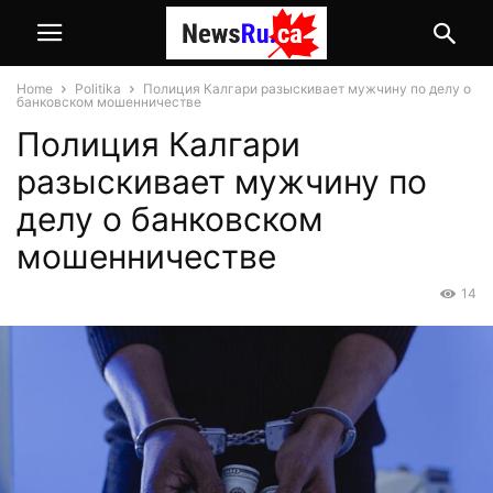
Home
Politika
Полиция Калгари разыскивает мужчину по делу о
банковском мошенничестве
Полиция Калгари
разыскивает мужчину по
делу о банковском
мошенничестве
14