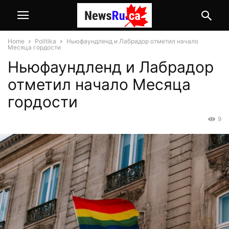
Home
Politika
Ньюфаундленд и Лабрадор отметил начало
Месяца гордости
Ньюфаундленд и Лабрадор
отметил начало Месяца
гордости
9