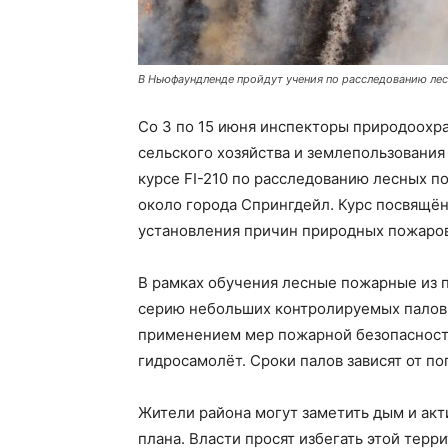
В Ньюфаундленде пройдут учения по расследованию ле
Со 3 по 15 июня инспекторы природоохра
сельского хозяйства и землепользования
курсе FI-210 по расследованию лесных п
около города Спрингдейл. Курс посвящё
установления причин природных пожаров
В рамках обучения лесные пожарные из 
серию небольших контролируемых палов.
применением мер пожарной безопасност
гидросамолёт. Сроки палов зависят от п
Жители района могут заметить дым и акт
плана. Власти просят избегать этой терр