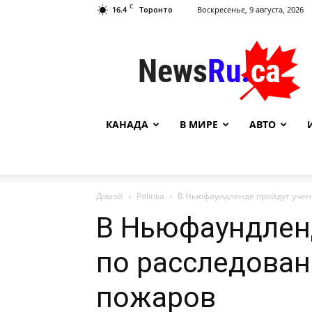
C
16.4
Воскресенье, 9 августа, 2026
Торонто
NewsRu.Ca
КАНАДА
В МИРЕ
АВТО
Домой
Politika
В Ньюфаундленде пройдут учен
В Ньюфаундлен
по расследова
пожаров