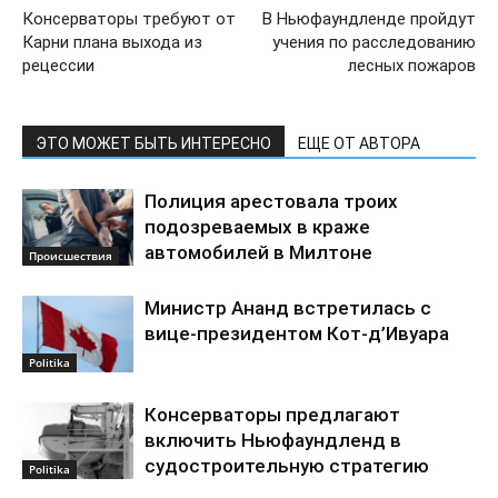
Консерваторы требуют от
В Ньюфаундленде пройдут
Карни плана выхода из
учения по расследованию
рецессии
лесных пожаров
ЭТО МОЖЕТ БЫТЬ ИНТЕРЕСНО
ЕЩЕ ОТ АВТОРА
Полиция арестовала троих
подозреваемых в краже
автомобилей в Милтоне
Происшествия
Министр Ананд встретилась с
вице-президентом Кот-д’Ивуара
Politika
Консерваторы предлагают
включить Ньюфаундленд в
судостроительную стратегию
Politika