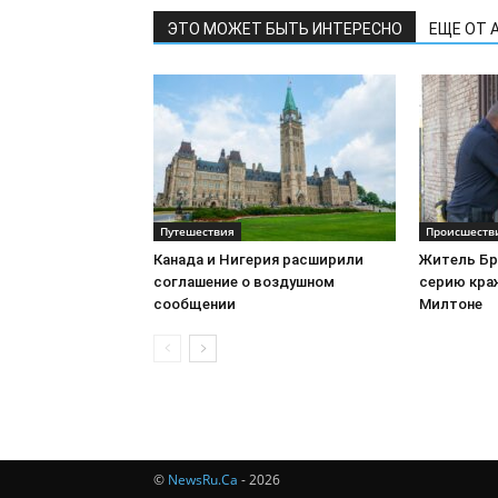
ЭТО МОЖЕТ БЫТЬ ИНТЕРЕСНО
ЕЩЕ ОТ 
Путешествия
Происшеств
Канада и Нигерия расширили
Житель Бр
соглашение о воздушном
серию краж
сообщении
Милтоне
©
NewsRu.Ca
- 2026