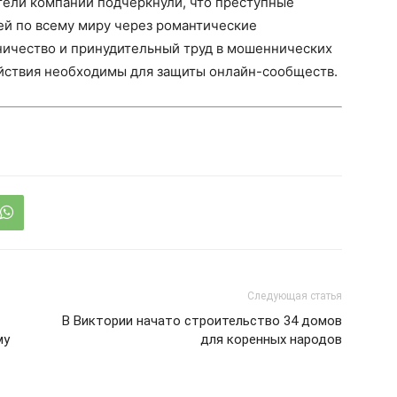
тели компаний подчеркнули, что преступные
й по всему миру через романтические
ичество и принудительный труд в мошеннических
йствия необходимы для защиты онлайн-сообществ.
Следующая статья
В Виктории начато строительство 34 домов
му
для коренных народов