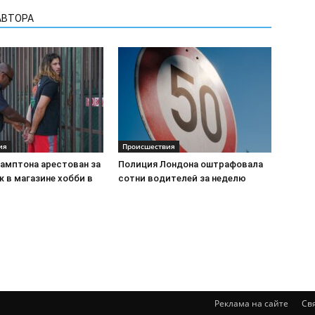
АВТОРА
ия
Происшествия
амптона арестован за
Полиция Лондона оштрафовала
 в магазине хобби в
сотни водителей за неделю
Реклама на сайте
Св