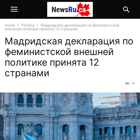
Home
Politika
Мадридская декларация по феминистской
внешней политике принята 12 странами
Мадридская декларация по
феминистской внешней
политике принята 12
странами
10