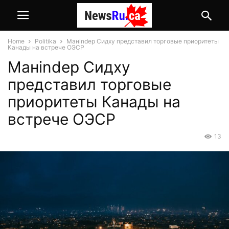
Home
Politika
Манindер Сидху представил торговые приоритеты
Канады на встрече ОЭСР
Манindер Сидху
представил торговые
приоритеты Канады на
встрече ОЭСР
13