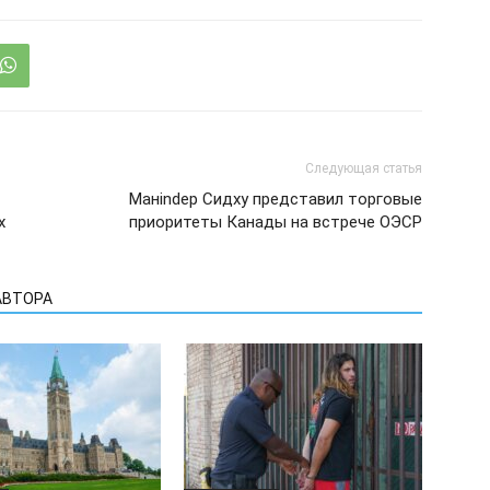
Следующая статья
Манindер Сидху представил торговые
х
приоритеты Канады на встрече ОЭСР
АВТОРА