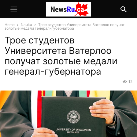
Home
Nauka
Трое студентов Университета Ватерлоо получат
золотые медали генерал-губернатора
Трое студентов
Университета Ватерлоо
получат золотые медали
генерал-губернатора
12