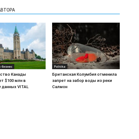
АВТОРА
 бизнес
Politika
ство Канады
Британская Колумбия отменила
т $100 млн в
запрет на забор воды из реки
 данных VITAL
Салмон
Реклама на сайте
Св