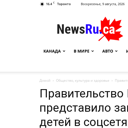
C
16.4
Воскресенье, 9 августа, 2026
Торонто
NewsRu.Ca
КАНАДА
В МИРЕ
АВТО
Домой
Общество, культура и здоровье
Правите
Правительство
представило за
детей в соцсетя