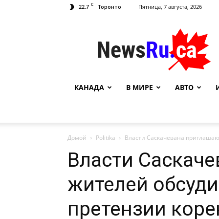
C
22.7
Пятница, 7 августа, 2026
Торонто
NewsRu.Ca
КАНАДА
В МИРЕ
АВТО
Домой
Politika
Власти Саскачевана приглашаю
Власти Саскач
жителей обсуд
претензии кор