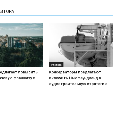
АВТОРА
Politika
редлагает повысить
Консерваторы предлагают
азовую франшизу с
включить Ньюфаундленд в
судостроительную стратегию
Реклама на сайте
Св