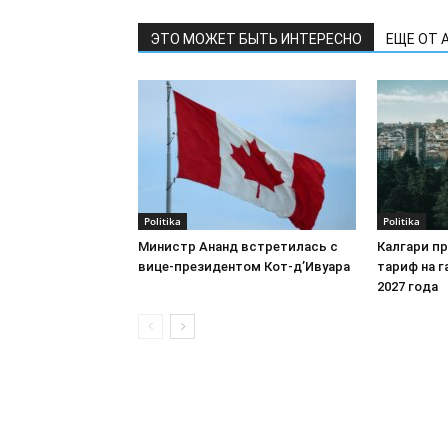
ЭТО МОЖЕТ БЫТЬ ИНТЕРЕСНО
ЕЩЕ ОТ 
Politika
Politika
Министр Ананд встретилась с
Калгари п
вице-президентом Кот-д’Ивуара
тариф на г
2027 года
©
NewsRu.Ca
- 2026