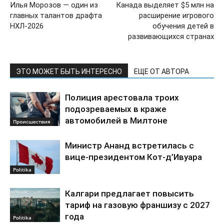
Илья Морозов — один из
Канада выделяет $5 млн на
главных талантов драфта
расширение игрового
НХЛ-2026
обучения детей в
развивающихся странах
ЭТО МОЖЕТ БЫТЬ ИНТЕРЕСНО
ЕЩЕ ОТ АВТОРА
Полиция арестовала троих
подозреваемых в краже
автомобилей в Милтоне
Происшествия
Министр Ананд встретилась с
вице-президентом Кот-д’Ивуара
Politika
Калгари предлагает повысить
тариф на газовую франшизу с 2027
года
Politika