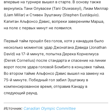
впервые на турнире вышел в старте. В основу также
вернулись Тани Олувасеи (Tani Oluwaseyi), Лиам Миллар
(Liam Millar) и Стивен Эуштакиу (Stephen Eustáquio).
Капитан Альфонсо Дэвис, вопреки заверениям Марша,
на поле с первых минут не появился.
Первый тайм прошёл без голов, хотя у канадцев было
несколько моментов: удар Джонатана Дэвида (Jonathan
David) на 17-й минуте, попытка Дерека Корнелиуса
(Derek Cornelius) после стандарта и спасение на линии
ворот после удара головой Бомбито в концовке тайма.
Во втором тайме Альфонсо Дэвис вышел на замену на
75-й минуте. Победный гол забил Эуштакиу в
компенсированное время, отправив Канаду в
следующий раунд.
Источник:
Canadian Olympic Committee