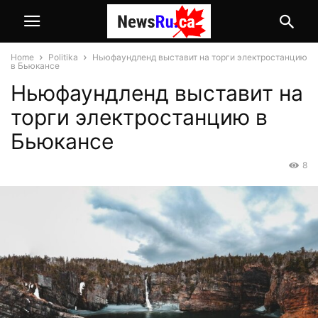
Home
Politika
Ньюфаундленд выставит на торги электростанцию
в Бьюкансе
Ньюфаундленд выставит на
торги электростанцию в
Бьюкансе
8