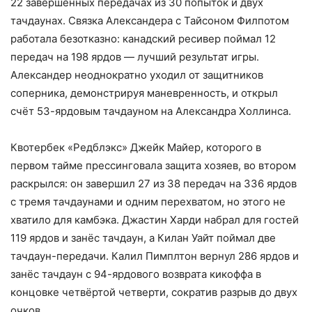
22 завершённых передачах из 30 попыток и двух
тачдаунах. Связка Александера с Тайсоном Филпотом
работала безотказно: канадский ресивер поймал 12
передач на 198 ярдов — лучший результат игры.
Александер неоднократно уходил от защитников
соперника, демонстрируя маневренность, и открыл
счёт 53-ярдовым тачдауном на Александра Холлинса.
Квотербек «Редблэкс» Джейк Майер, которого в
первом тайме прессинговала защита хозяев, во втором
раскрылся: он завершил 27 из 38 передач на 336 ярдов
с тремя тачдаунами и одним перехватом, но этого не
хватило для камбэка. Джастин Харди набрал для гостей
119 ярдов и занёс тачдаун, а Килан Уайт поймал две
тачдаун-передачи. Калил Пимплтон вернул 286 ярдов и
занёс тачдаун с 94-ярдового возврата кикоффа в
концовке четвёртой четверти, сократив разрыв до двух
очков.