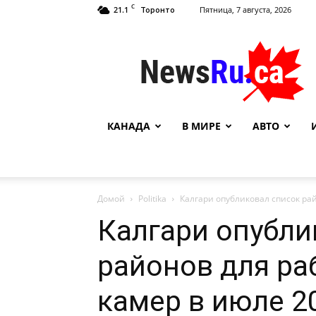
C
21.1
Пятница, 7 августа, 2026
Торонто
NewsRu.Ca
КАНАДА
В МИРЕ
АВТО
Домой
Politika
Калгари опубликовал список ра
Калгари опубли
районов для р
камер в июле 2