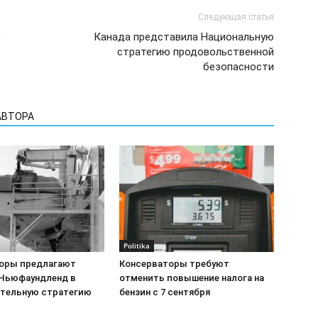
Следующая статья
0
Канада представила Национальную
стратегию продовольственной
безопасности
АВТОРА
Politika
оры предлагают
Консерваторы требуют
Ньюфаундленд в
отменить повышение налога на
тельную стратегию
бензин с 7 сентября