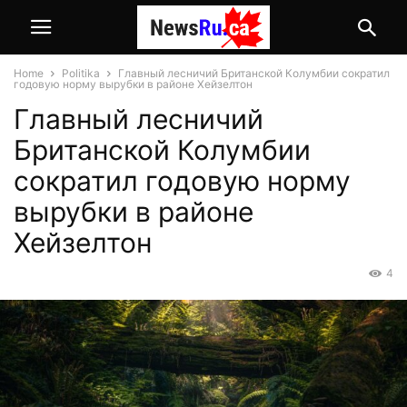
Home
Politika
Главный лесничий Британской Колумбии сократил
годовую норму вырубки в районе Хейзелтон
Главный лесничий
Британской Колумбии
сократил годовую норму
вырубки в районе
Хейзелтон
4