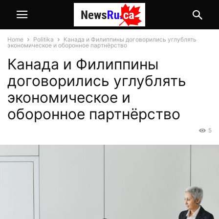
Home
Politika
Канада и Филиппины договорились углублять
экономическое и оборонное партнёрство
Канада и Филиппины
договорились углублять
экономическое и
оборонное партнёрство
5