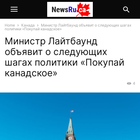
Home
Канада
Министр Лайтбаунд объявит о следующих шагах
политики «Покупай канадское»
Министр Лайтбаунд
объявит о следующих
шагах политики «Покупай
канадское»
4