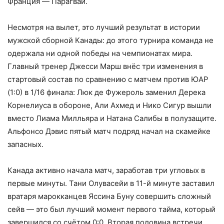
Франция — Парагвай.
Несмотря на вылет, это лучший результат в истории
мужской сборной Канады: до этого турнира команда не
одержала ни одной победы на чемпионатах мира.
Главный тренер Джесси Марш внёс три изменения в
стартовый состав по сравнению с матчем против ЮАР
(1:0) в 1/16 финала: Люк де Фужероль заменил Дерека
Корнелиуса в обороне, Али Ахмед и Нико Сигур вышли
вместо Лиама Милльяра и Натана Салибы в полузащите.
Альфонсо Дэвис пятый матч подряд начал на скамейке
запасных.
Канада активно начала матч, заработав три угловых в
первые минуты. Тани Олувасейи в 11-й минуте заставил
вратаря марокканцев Яссина Буну совершить сложный
сейв — это был лучший момент первого тайма, который
завершился со счётом 0:0. Вторая половина встречи