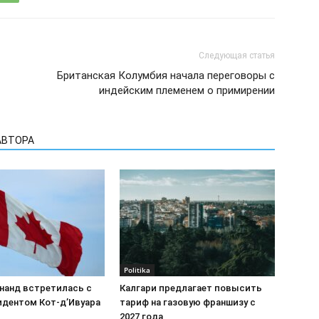
Следующая статья
Британская Колумбия начала переговоры с
индейским племенем о примирении
АВТОРА
Politika
нанд встретилась с
Калгари предлагает повысить
идентом Кот-д’Ивуара
тариф на газовую франшизу с
2027 года