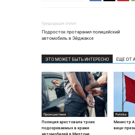
Предыдущая статья
Подросток протаранил полицейский
автомобиль в Эйджаксе
ЭТО МОЖЕТ БЫТЬ ИНТЕРЕСНО
ЕЩЕ ОТ 
Происшествия
Politika
Полиция арестовала троих
Министр А
подозреваемых в краже
вице-през
автомобилей в Милтоне