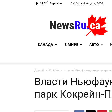
C
21.2
Суббота, 8 августа, 2026
Торонто
NewsRu.Ca
КАНАДА
В МИРЕ
АВТО
Домой
Politika
Власти Ньюфаундленда закрыли
Власти Ньюфау
парк Кокрейн-П