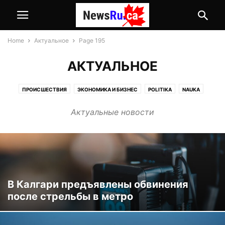
Home
Актуальное
Page 195
АКТУАЛЬНОЕ
ПРОИСШЕСТВИЯ
ЭКОНОМИКА И БИЗНЕС
POLITIKA
NAUKA
ANALITIKA
POLITICS
РЕКЛАМА
БЕЗ РУБРИКИ
АКТУАЛЬНОЕ
Актуальные новости
ОБЩЕСТВО, КУЛЬТУРА И ЗДОРОВЬЕ
ВИДЕО
КАНАДА
РАБОТА
ИММИГРАЦИЯ В КАНАДУ
СПОРТ
В МИРЕ
АВТО
СТРОИТЕЛЬСТВО
ТЕХНОЛОГИИ
ФИНАНСЫ
АФИША
В Калгари предъявлены обвинения
после стрельбы в метро