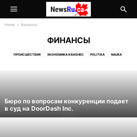
Home
Финансы
ФИНАНСЫ
ПРОИСШЕСТВИЯ
ЭКОНОМИКА И БИЗНЕС
POLITIKA
NAUKA
ANALITIKA
POLITICS
РЕКЛАМА
БЕЗ РУБРИКИ
АКТУАЛЬНОЕ
ОБЩЕСТВО, КУЛЬТУРА И ЗДОРОВЬЕ
ВИДЕО
КАНАДА
РАБОТА
ИММИГРАЦИЯ В КАНАДУ
СПОРТ
В МИРЕ
АВТО
СТРОИТЕЛЬСТВО
ТЕХНОЛОГИИ
ФИНАНСЫ
АФИША
Бюро по вопросам конкуренции подает
в суд на DoorDash Inc.