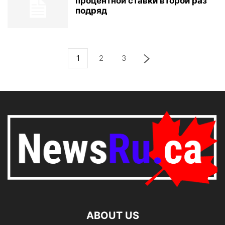
процентной ставки второй раз
подряд
1
2
3
ABOUT US