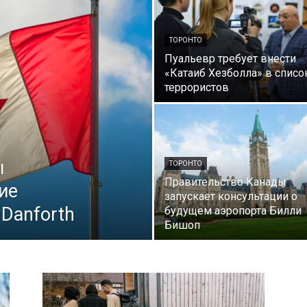
ТОРОНТО
Пуальевр требует внести
«Катаиб Хезболла» в списо
террористов
ы
ТОРОНТО
Правительство Канады
ие
запускает консультации о
 Danforth
будущем аэропорта Билли
Бишоп