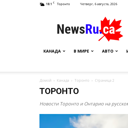
C
18.1
Четверг, 6 августа, 2026
Торонто
NewsRu.Ca
КАНАДА
В МИРЕ
АВТО
Домой
Канада
Торонто
Страница 2
ТОРОНТО
Новости Торонто и Онтарио на русско