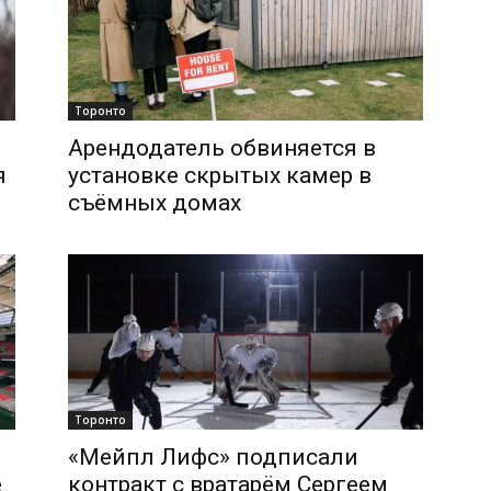
Торонто
Арендодатель обвиняется в
я
установке скрытых камер в
съёмных домах
Торонто
«Мейпл Лифс» подписали
е
контракт с вратарём Сергеем