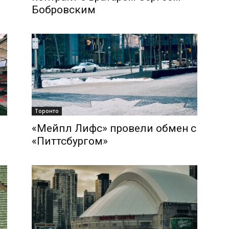
Бобровским
Торонто
«Мейпл Лифс» провели обмен с
«Питтсбургом»