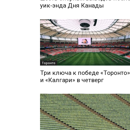
уик-энда Дня Канады
Торонто
Три ключа к победе «Торонто»
и «Калгари» в четверг