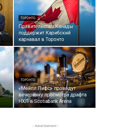
ТОРОНТО
Правительство Канады
к
поддержит Карибский
карнавал в Торонто
ТОРОНТО
«Мейпл Лифс» проведут
вечеринку просмотра драфта
НХЛ в Scotiabank Arena
- Advertisement -