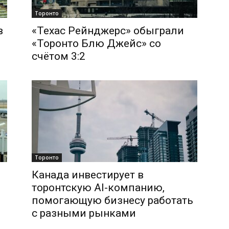
Торонто
в
«Техас Рейнджерс» обыграли
«Торонто Блю Джейс» со
счётом 3:2
Торонто
Канада инвестирует в
торонтскую AI-компанию,
помогающую бизнесу работать
с разными рынками