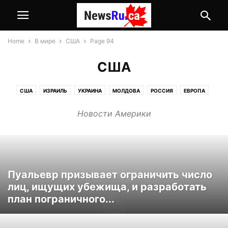
Home
В мире
США
Page 94
США
США
ИЗРАИЛЬ
УКРАИНА
МОЛДОВА
РОССИЯ
ЕВРОПА
Новости Америки
Пуальевр призывает ограничить число
лиц, ищущих убежища, и разработать
план пограничного...